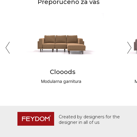
Preporučeno za vas
Clooods
Modularna garnitura
M
Created by designers for the
designer in all of us