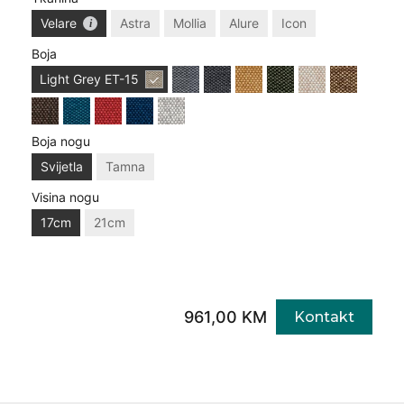
Velare
Astra
Mollia
Alure
Icon
Boja
Light Grey
ET-15
Boja nogu
Svijetla
Tamna
Visina nogu
17cm
21cm
961,00 KM
Kontakt