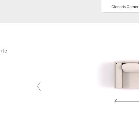
Clooods Corner
rite