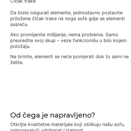
Čičak trake
Da biste osigurali elemente, jednostavno postavite
priložene
čičak trake
na noge sofe gdje se elementi
susreću.
Ako promijenite mišljenje, nema problema.
Samo
preuredite svoj skup – veze funkcionišu u bilo kojem
položaju.
Ne brinite, elementi se neće pomjerati dok to sami ne
želite.
Od čega je napravljeno?
Otkrijte kvalitetne materijale koji oblikuju našu sofu,
osiguravajući udobnost i trajnost.