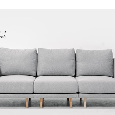
 je
zač