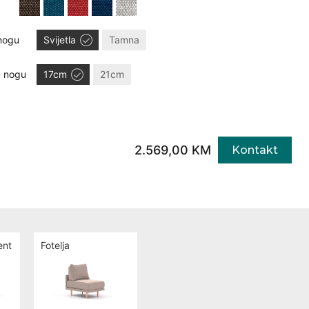
nogu
Svijetla
Tamna
a nogu
17cm
21cm
2.569,00 KM
Kontakt
ent
Fotelja