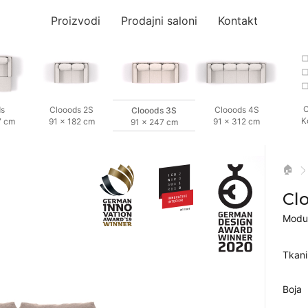
Proizvodi
Prodajni saloni
Kontakt
C
ds
Clooods 2S
Clooods 4S
Clooods 3S
K
7 cm
91 × 182 cm
91 × 312 cm
91 × 247 cm
🏠
Cl
Modul
Tkan
Boja