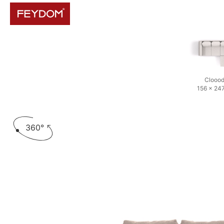
Clooo
156 × 24
360°