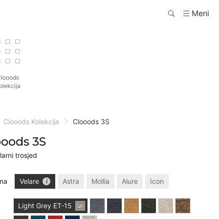
Meni
looods
olekcija
Clooods Kolekcija
Clooods 3S
ooods 3S
arni trosjed
ina
Velare
Astra
Mollia
Alure
Icon
Light Grey
ET-15