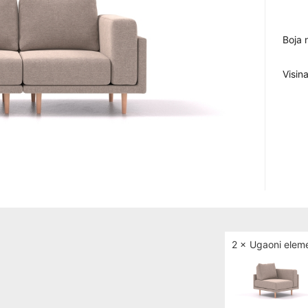
Boja 
Visin
2 ×
Ugaoni elem