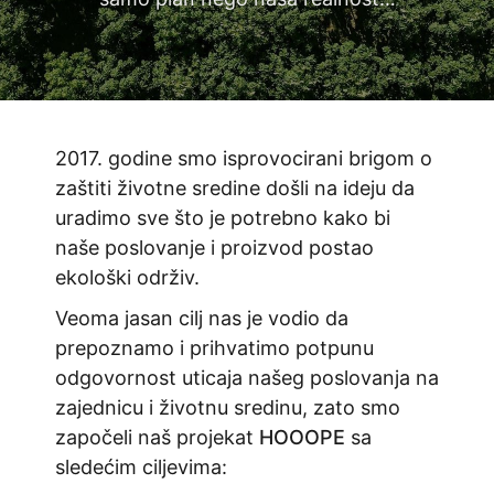
2017. godine smo isprovocirani brigom o
zaštiti životne sredine došli na ideju da
uradimo sve što je potrebno kako bi
naše poslovanje i proizvod postao
ekološki održiv.
Veoma jasan cilj nas je vodio da
prepoznamo i prihvatimo potpunu
odgovornost uticaja našeg poslovanja na
zajednicu i životnu sredinu, zato smo
započeli naš projekat
HOOOPE
sa
sledećim ciljevima: