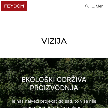
Meni
VIZIJA
EKOLOŠKI ODRŽIVA
PROIZVODNJA
je naš najveći projekat do sad, to više nije
samo plan nego naša realnost…