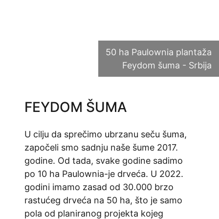
50 ha Paulownia plantaža
Feydom šuma - Srbija
FEYDOM ŠUMA
U cilju da sprečimo ubrzanu seču šuma,
započeli smo sadnju naše šume 2017.
godine. Od tada, svake godine sadimo
po 10 ha Paulownia-je drveća. U 2022.
godini imamo zasad od 30.000 brzo
rastućeg drveća na 50 ha, što je samo
pola od planiranog projekta kojeg