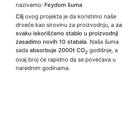
nazivamo:
Feydom šuma
Cilj
ovog projekta je da koristimo naše
drveće kao sirovinu za proizvodnju, a
za
svaku iskorišćeno stablo u proizvodnji
zasadimo novih 10 stabala
. Naša šuma
sada
absorbuje 2000t CO
godišnje, a
2
ovaj broj će rapidno da se povećava u
narednim godinama.