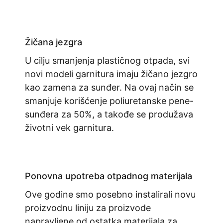
Žičana jezgra
U cilju smanjenja plastičnog otpada, svi
novi modeli garnitura imaju žičano jezgro
kao zamena za sunđer. Na ovaj način se
smanjuje korišćenje poliuretanske pene-
sunđera za 50%, a takođe se produžava
životni vek garnitura.
Ponovna upotreba otpadnog materijala
Ove godine smo posebno instalirali novu
proizvodnu liniju za proizvode
napravljene od ostatka materijala za