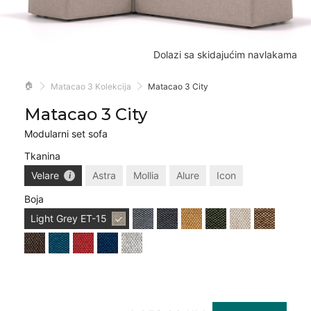
Dolazi sa skidajućim navlakama
🏠
Matacao 3 Kolekcija
Matacao 3 City
Matacao 3 City
Modularni set sofa
Tkanina
Velare
Astra
Mollia
Alure
Icon
Boja
Light Grey
ET-15