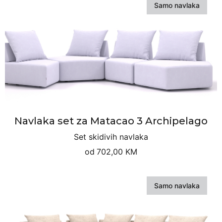
Samo navlaka
Navlaka set za Matacao 3 Archipelago
Set skidivih navlaka
od
702,00 KM
Samo navlaka