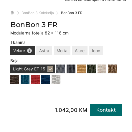
🏠
BonBon 3 Kolekcija
BonBon 3 FR
BonBon 3 FR
Modularna fotelja 82 × 116 cm
Tkanina
Velare
Astra
Mollia
Alure
Icon
Boja
Light Grey
ET-15
1.042,00 KM
Kontakt