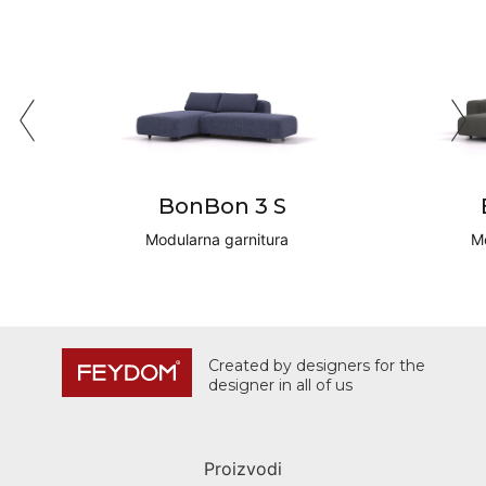
BonBon 3 S
Modularna garnitura
Mo
Created by designers for the
designer in all of us
Proizvodi