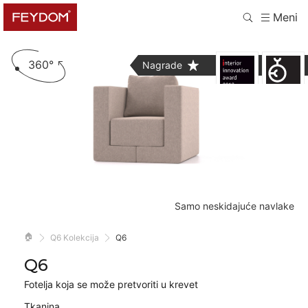
Meni
360°
Nagrade
Samo neskidajuće navlake
🏠
Q6 Kolekcija
Q6
Q6
Fotelja koja se može pretvoriti u krevet
Tkanina