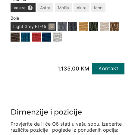
Velare
Astra
Mollia
Alure
Icon
Boja
Light Grey
ET-15
1.135,00 KM
Kontakt
Dimenzije i pozicije
Provjerite da li će
Q6
stati u vašu sobu. Izaberite
različite pozicije i poglede iz ponuđenih opcija: