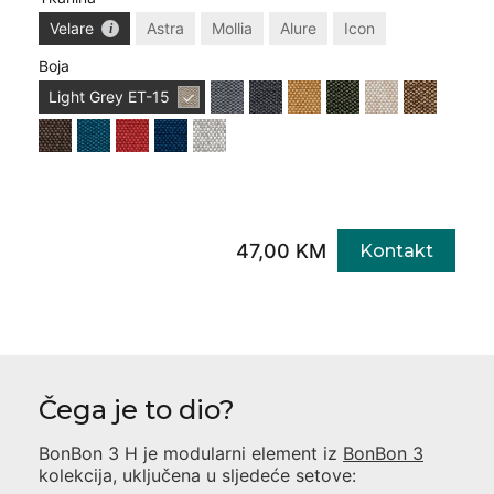
Velare
Astra
Mollia
Alure
Icon
Boja
Light Grey
ET-15
47,00 KM
Kontakt
Čega je to dio?
BonBon 3 H
je modularni element iz
BonBon 3
kolekcija, uključena u sljedeće setove: