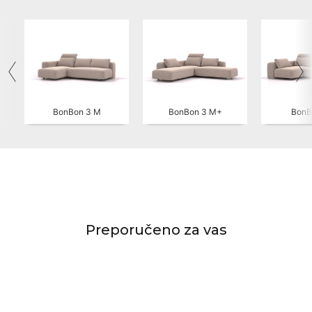
BonBon 3 M
BonBon 3 M+
BonB
Preporučeno za vas