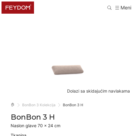
Meni
Dolazi sa skidajućim navlakama
🏠
BonBon 3 Kolekcija
BonBon 3 H
BonBon 3 H
Naslon glave 70 × 24 cm
Tkanina