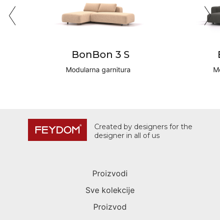
BonBon 3 S
Modularna garnitura
Mo
Created by designers for the
designer in all of us
Proizvodi
Sve kolekcije
Proizvod