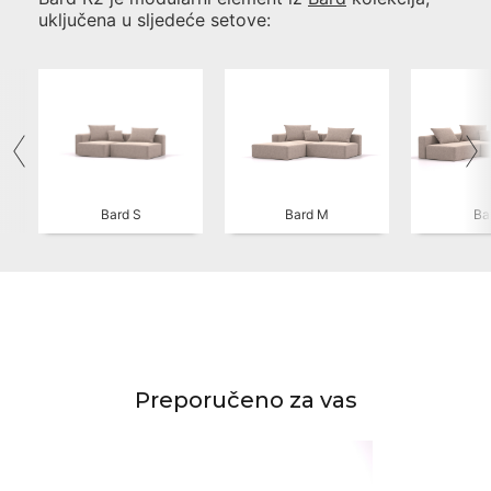
uključena u sljedeće setove:
Bard S
Bard M
Ba
Preporučeno za vas