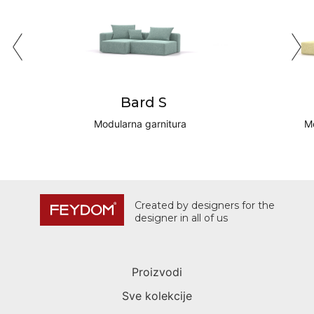
Bard S
Modularna garnitura
Mo
Created by designers for the
designer in all of us
Proizvodi
Sve kolekcije