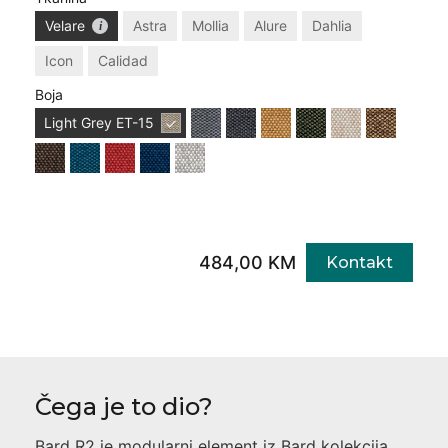
Velare
Astra
Mollia
Alure
Dahlia
Icon
Calidad
Boja
Light Grey
ET-15
484,00 KM
Kontakt
Čega je to dio?
Bard R2
je modularni element iz
Bard
kolekcija,