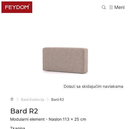
Meni
Dolazi sa skidajućim navlakama
🏠
Bard Kolekcija
Bard R2
Bard R2
Modularni element - Naslon 113 × 25 cm
Tkanina