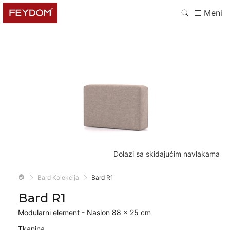
Meni
Dolazi sa skidajućim navlakama
🏠
Bard Kolekcija
Bard R1
Bard R1
Modularni element - Naslon 88 × 25 cm
Tkanina