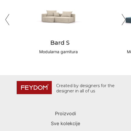
Bard S
Modularna garnitura
Mo
Created by designers for the
designer in all of us
Proizvodi
Sve kolekcije