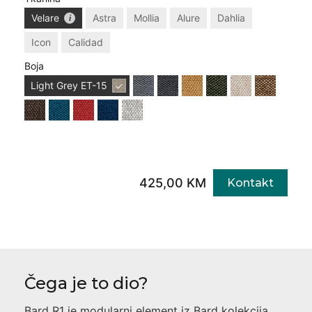
Velare
Astra
Mollia
Alure
Dahlia
Icon
Calidad
Boja
Light Grey
ET-15
425,00 KM
Kontakt
Čega je to dio?
Bard R1
je modularni element iz
Bard
kolekcija,