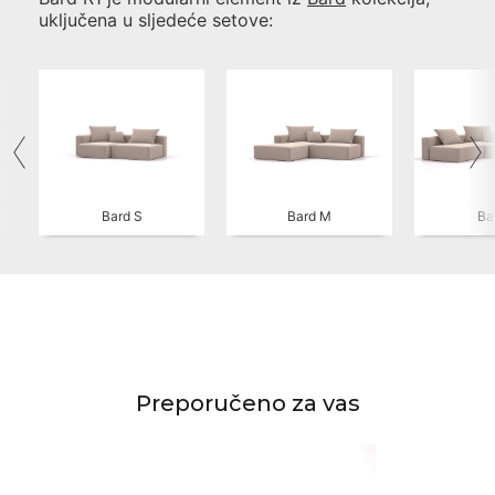
uključena u sljedeće setove:
Bard S
Bard M
Ba
Preporučeno za vas