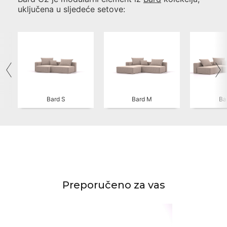
uključena u sljedeće setove:
Bard S
Bard M
Ba
Preporučeno za vas