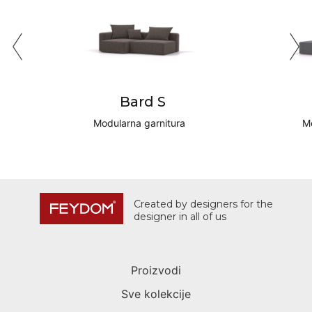
Bard S
Modularna garnitura
Mo
Created by designers for the
designer in all of us
Proizvodi
Sve kolekcije