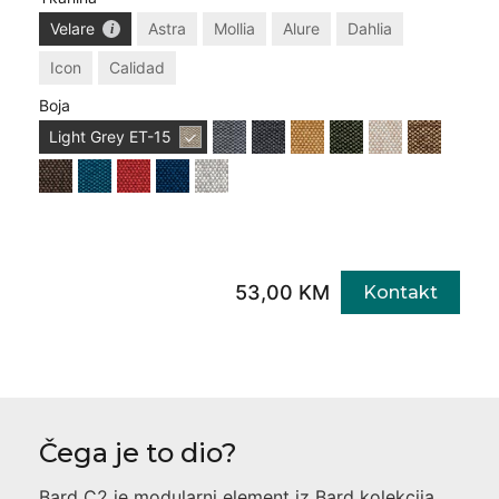
Velare
Astra
Mollia
Alure
Dahlia
Icon
Calidad
Boja
Light Grey
ET-15
53,00 KM
Kontakt
Čega je to dio?
Bard C2
je modularni element iz
Bard
kolekcija,