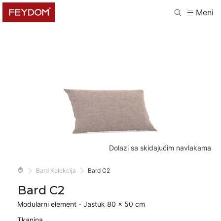
Meni
Dolazi sa skidajućim navlakama
🏠
Bard Kolekcija
Bard C2
Bard C2
Modularni element - Jastuk 80 × 50 cm
Tkanina